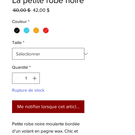
La petite robe noire
Prix
Prix
 60,00 $ 
42,00 $
original
promotionnel
Couleur
*
Taille
*
Quantité
*
Rupture de stock
Me notifier lorsque cet article est disponible
Petite robe noire moulante bordée
d'un volant en pagne wax. Chic et