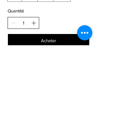
Quantité
Acheter
Abonnez-vous
>
Accueil
Femme
Homme
Enfant
Maison
Contact
Termes et conditions
Politique de livraison
Politique de retour