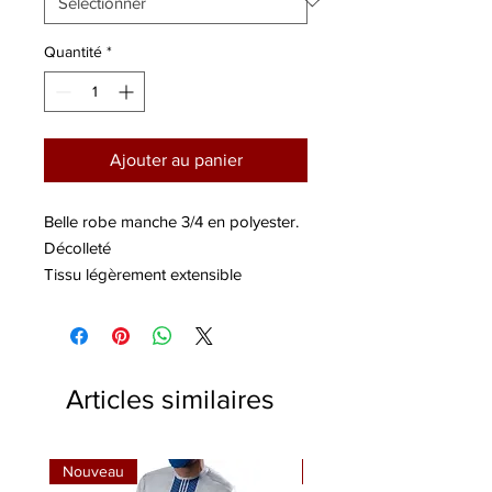
Quantité
*
Ajouter au panier
Belle robe manche 3/4 en polyester.
Décolleté
Tissu légèrement extensible
Modèle porte S
Articles similaires
Nouveau
Nouveau