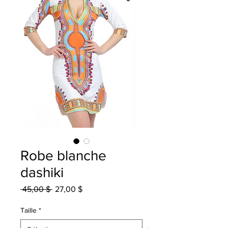
Robe blanche
dashiki
Prix
Prix
 45,00 $ 
27,00 $
original
promotionnel
Taille
*