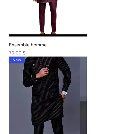
Ensemble homme
Prix
70,00 $
New