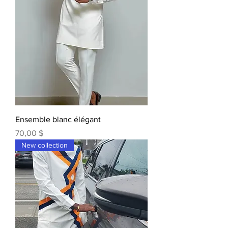
Ensemble blanc élégant
Prix
70,00 $
New collection