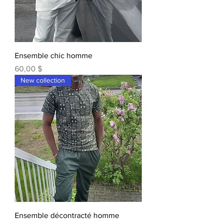
Ensemble chic homme
Prix
60,00 $
New collection
Ensemble décontracté homme