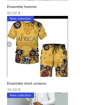
Ensemble homme
Prix
60,00 $
New collection
Ensemble short unisexe
Prix
30,00 $
New collection