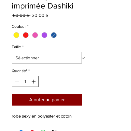
imprimée Dashiki
Prix
Prix
 50,00 $ 
30,00 $
original
promotionnel
Couleur
*
Taille
*
Quantité
*
Ajouter au panier
robe sexy en polyester et coton