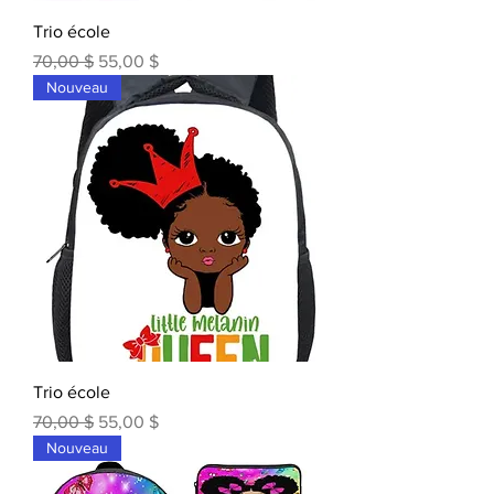
Trio école
Prix original
Prix promotionnel
70,00 $
55,00 $
Nouveau
Trio école
Prix original
Prix promotionnel
70,00 $
55,00 $
Nouveau