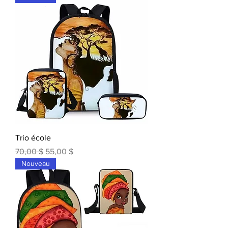
Trio école
Prix original
Prix promotionnel
70,00 $
55,00 $
Nouveau