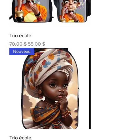
Trio école
Prix original
Prix promotionnel
70,00 $
55,00 $
Nouveau
Trio école