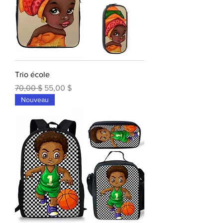
Trio école
Prix original
Prix promotionnel
70,00 $
55,00 $
Nouveau