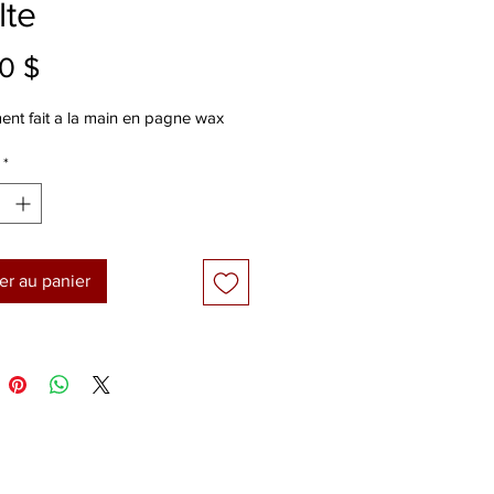
lte
Prix
0 $
ent fait a la main en pagne wax
*
er au panier