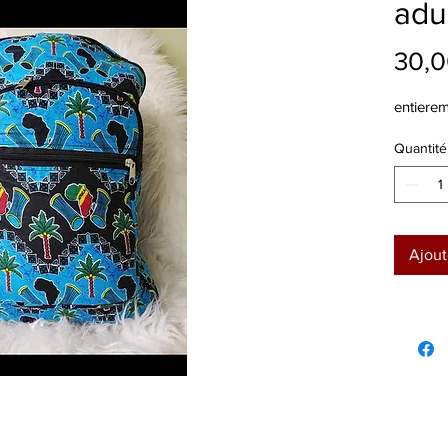
adu
30,0
entierem
Quantité
Ajout