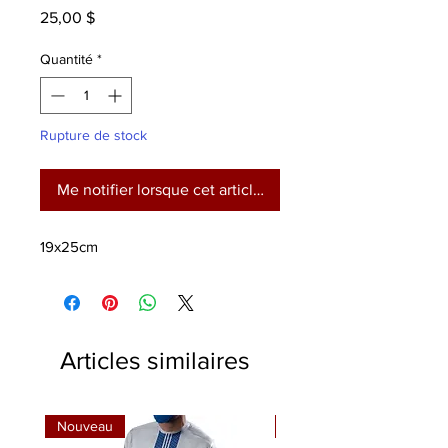
Prix
25,00 $
Quantité
*
Rupture de stock
Me notifier lorsque cet article est disponible
19x25cm
Articles similaires
Nouveau
Nouveau