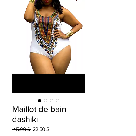
Maillot de bain
dashiki
Prix
Prix
 45,00 $ 
22,50 $
original
promotionnel