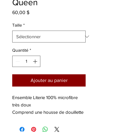
Queen
Prix
60,00 $
Taille
*
Quantité
*
Ajouter au panier
Ensemble Literie 100% microfibre
très doux
Comprend une housse de douillette
et 2 couvre Oreiller
Single 135×200 Twin 173×218
Queen 228×228 king 260×230