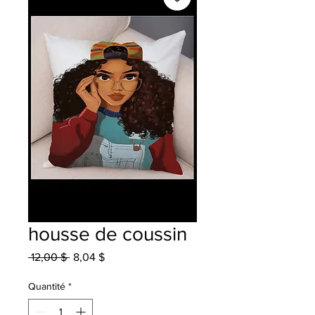
housse de coussin
Prix
Prix
 12,00 $ 
8,04 $
original
promotionnel
Quantité
*