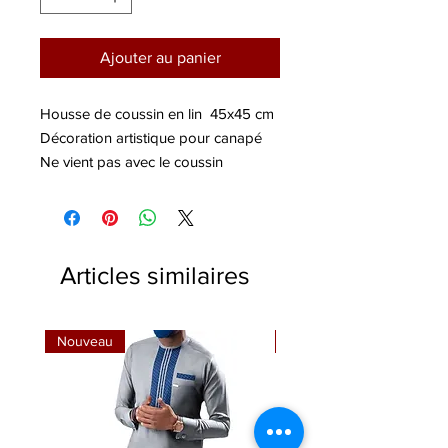
Ajouter au panier
Housse de coussin en lin 45x45 cm
Décoration artistique pour canapé
Ne vient pas avec le coussin
Lavable a la main et a la machine
Articles similaires
Nouveau
Nouveau