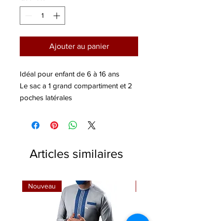
Ajouter au panier
Idéal pour enfant de 6 à 16 ans
Le sac a 1 grand compartiment et 2
poches latérales
Size : 44cm (H) x 30.5cm (L) x 16cm
(l)
Comprend : 1 sac à dos + 1 sac à
lunch + 1 étui à crayons
Articles similaires
Nouveau
Nouveau