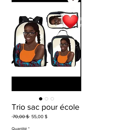
Trio sac pour école
Prix
Prix
 70,00 $ 
55,00 $
original
promotionnel
Quantité
*