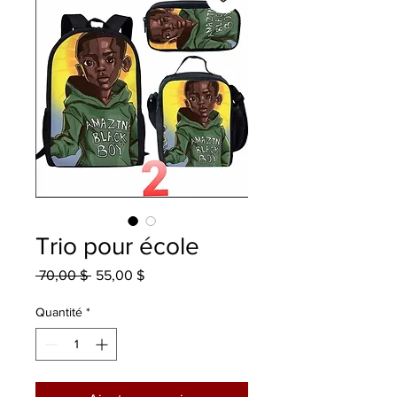
Trio pour école
Prix
Prix
 70,00 $ 
55,00 $
original
promotionnel
Quantité
*