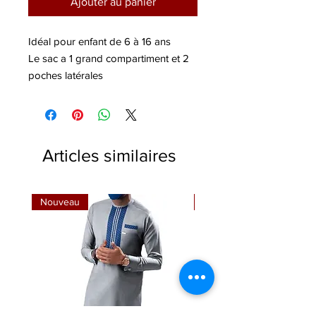
Ajouter au panier
Idéal pour enfant de 6 à 16 ans
Le sac a 1 grand compartiment et 2
poches latérales
Size : 44cm (H) x 30.5cm (L) x 16cm
(l)
Comprend : 1 sac à dos + 1 sac à
lunch + 1 étui à crayons
Articles similaires
Nouveau
Nouveau