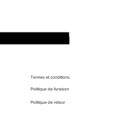
Ensemble homme
Prix
70,00 $
Termes et conditions
Politique de livraison
Politique de retour