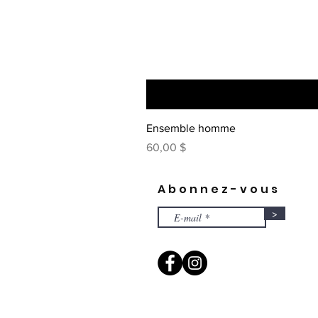
Ensemble homme
Prix
60,00 $
Abonnez-vous
>