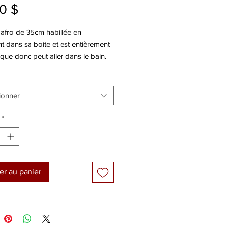
Prix
0 $
afro de 35cm habillée en
t dans sa boite et est entièrement
ique donc peut aller dans le bain.
*
ionner
*
er au panier