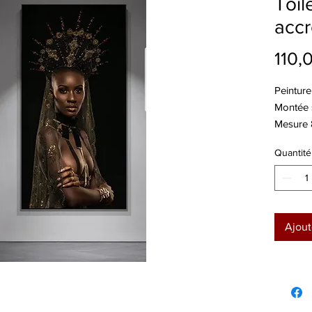
Toil
acc
110,
Peinture 
Montée s
Mesure 
Quantité
Ajout