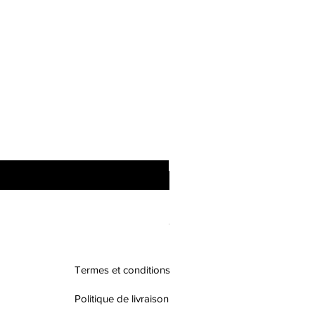
Ensemble homme
Prix
70,00 $
Termes et conditions
Politique de livraison