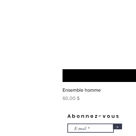
Ensemble homme
Prix
60,00 $
Abonnez-vous
>