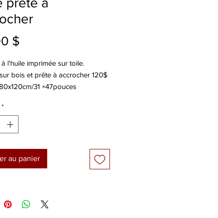
e prête à
rocher
Prix
00 $
à l'huile imprimée sur toile.
ur bois et prête à accrocher 120$
80x120cm/31 ×47pouces
*
er au panier