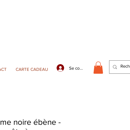
Se connecter
ACT
CARTE CADEAU
me noire ébène -