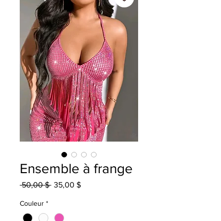
Ensemble à frange
Prix
Prix
 50,00 $ 
35,00 $
original
promotionnel
Couleur
*